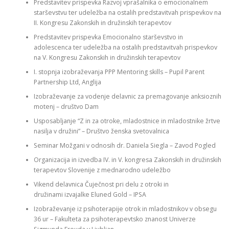
Predstavitev prispevka Razvoj vprašalnika o emocionalnem
starševstvu ter udeležba na ostalih predstavitvah prispevkov na
II. Kongresu Zakonskih in družinskih terapevtov
Predstavitev prispevka Emocionalno starševstvo in
adolescenca ter udeležba na ostalih predstavitvah prispevkov
na V. Kongresu Zakonskih in družinskih terapevtov
I. stopnja izobraževanja PPP Mentoring skills – Pupil Parent
Partnership Ltd, Anglija
Izobraževanje za vodenje delavnic za premagovanje anksioznih
motenj – društvo Dam
Usposabljanje “Z in za otroke, mladostnice in mladostnike žrtve
nasilja v družini” – Društvo ženska svetovalnica
Seminar Možgani v odnosih dr. Daniela Siegla – Zavod Pogled
Organizacija in izvedba IV. in V. kongresa Zakonskih in družinskih
terapevtov Slovenije z mednarodno udeležbo
Vikend delavnica Čuječnost pri delu z otroki in
družinami izvajalke Eluned Gold – IPSA
Izobraževanje iz psihoterapije otrok in mladostnikov v obsegu
36 ur – Fakulteta za psihoterapevtsko znanost Univerze