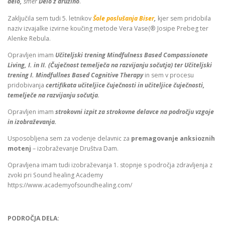
delo,
smer
Delo z družino
.
Zaključila sem tudi 5. letnikov
Šole poslušanja Biser
,
kjer sem pridobila
naziv izvajalke izvirne koučing metode Vera Vase(® Josipe Prebeg ter
Alenke Rebula.
Opravljen imam
Učiteljski trening Mindfulness Based Compassionate
Living, I. in II. (
Čuječnost temelječa na razvijanju sočutja) ter Učiteljski
trening I. Mindfullnes Based Cognitive Therapy
in sem v procesu
pridobivanja
certifikata učiteljice čuječnosti in učiteljice čuječnosti,
temelječe na razvijanju sočutja
.
Opravljen imam
strokovni izpit za strokovne delavce na področju vzgoje
in izobraževanja.
Usposobljena sem za vodenje delavnic za
premagovanje anksioznih
motenj
– izobraževanje Društva Dam.
Opravljena imam tudi izobraževanja 1. stopnje s področja zdravljenja z
zvoki pri Sound healing Academy
https://www.academyofsoundhealing.com/
PODROČJA DELA: