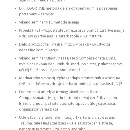
Sigmunda Freuda v Ljubljan
DIR FLOORTIME metoda dela z otroki/mladimi s posebnimi
potrebami – seminar
Vikend seminar NTC metoda učenja
Projekt FIRST – Vzpostavitev mreža prve pomoči za žrtve nasilja
v družini in žrtve nasilja zaradi spola – ISA institute
Delo s povzročitelji nasilja in izzivi v praksi – Društvo za
nenasilno komunikacijo
Vikend seminar Mindfulness Based Compassionate Living,
izvajalec Erik van den Brink, dr. med., psihiater, psihoterapevt,
učitelj čuječnosti, organizator Varna baza
Mednarodni simpozij “Vpliv zgodnjih travmatičnih izkušenj na
fizično in duševno zdravje ter funkcioniranje v odraslosti”, NIJZ
Enotedenski učiteljski trening Mindfulness Based
Compassionate Living, I. in II. stopnja, izvajalec Erik van den
Brink, dr. med., psihiater, psihoterapevt, učitelj čuječnosti,
organizator Varna baza
Udeležba na 8 tedenskem tečaju TRE Tension, Stress and
Trauma Releasing Exercises – Vaje za sproščanje stresa,
napetosti in travme – za lastno uporabo