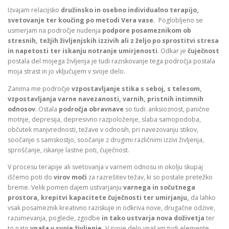
Izvajam relacijsko
družinsko in osebno individualno terapijo,
svetovanje ter koučing po metodi Vera vase.
Poglobljeno se
usmerjam na področje nudenja
podpore
posameznikom ob
stresnih, težjih življenjskih izzivih ali z željo po sprostitvi stresa
in napetosti ter iskanju notranje umirjenosti
. Odkar je
čuječnost
postala del mojega življenja je tudi raziskovanje tega področja postala
moja strast in jo vključujem v svoje delo.
Zanima me področje
vzpostavljanje stika s seboj, s telesom,
vzpostavljanja varne navezanosti, varnih, pristnih intimnih
odnosov
. Ostala
področja obravnave
so tudi: anksioznost, panične
motnje, depresija, depresivno razpoloženje, slaba samopodoba,
občutek manjvrednosti, težave v odnosih, pri navezovanju stikov,
soočanje s samskostjo, soočanje z drugimi različnimi izzivi življenja,
sproščanje, iskanje lastne poti, čuječnost.
V procesu terapije ali svetovanja v varnem odnosu in okolju skupaj
iščemo poti do
virov moči
za razrešitev težav, ki so postale pretežko
breme. Velik pomen dajem ustvarjanju
varnega in sočutnega
prostora, krepitvi kapacitete čuječnosti ter umirjanju,
da lahko
vsak posameznik kreativno raziskuje in odkriva nove, drugačne odzive,
razumevanja, poglede, zgodbe
in tako ustvarja nova doživetja
ter
to nato
vnaša v svoje življenje.
V svoje delo vnašam tudi elemente