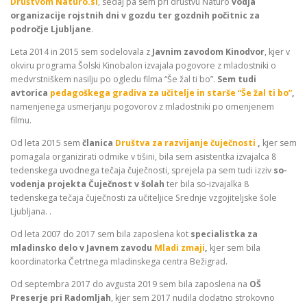
Društvom Naturo.si
, sedaj pa sem pri društvu Naturo
vodja
organizacije rojstnih dni v gozdu ter gozdnih počitnic za
področje Ljubljane
.
Leta 2014 in 2015 sem sodelovala z
Javnim zavodom Kinodvor
, kjer v
okviru programa Šolski Kinobalon izvajala pogovore z mladostniki o
medvrstniškem nasilju po ogledu filma “Še žal ti bo”.
Sem tudi
avtorica
pedagoškega gradiva za učitelje in starše “Še žal ti bo”
,
namenjenega usmerjanju pogovorov z mladostniki po omenjenem
filmu.
Od leta 2015 sem
članica
Društva za razvijanje čuječnosti
,
kjer sem
pomagala organizirati odmike v tišini, bila sem asistentka izvajalca 8
tedenskega uvodnega tečaja čuječnosti, sprejela pa sem tudi izziv
so-
vodenja projekta Čuječnost v šolah
ter bila so-izvajalka 8
tedenskega tečaja čuječnosti za učiteljice Srednje vzgojiteljske šole
Ljubljana. .
Od leta 2007 do 2017 sem bila zaposlena kot
specialistka za
mladinsko delo v Javnem zavodu
Mladi zmaji
,
kjer sem bila
koordinatorka Četrtnega mladinskega centra Bežigrad.
Od septembra 2017 do avgusta 2019 sem bila zaposlena na
OŠ
Preserje pri Radomljah
, kjer sem 2017 nudila dodatno strokovno