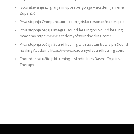
Izobraževanje iz igranja in uporabe gonga – akademija Irene
Zupančič
Prva stopnja Ohmpunctuur – energetsko resonančna terapija
Prva stopnja tečaja Integral sound healing pri Sound healing
Academy https://www.academyofsoundhealing.com/
Prva stopnja tečaja Sound healing with tibetan bowls pri Sound
healing Academy https://www.academyofsoundhealing.com/
Enotedenski učiteljski trening I. Mindfullnes Based Cognitive
Therapy