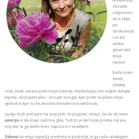
kreativnost,
občutek
odgovorno
sti in želja
po
strokovnost
i so bili
vedno
glasni deli
moje
narave.
Rada imam
smeh,
oblake,
rože, živali, narava polni moje baterije. Navdušujejo me majhni detajle
lepote, obožujem ples – boogie woogie, kjer pride na plano moja
igrivost in kjer si res dovolim trenutke brezskrbnosti.
Ljudje, ki jih srečujem na svoji poti, mi pogosto rečejo, da se ob meni
umirijo
in da imajo radi moj glas. Tudi to je del moje pristne narave,
moj dar, ki ga delim brez napora in z veseljem.
Odnosi
so moja največja vrednota in področje, ki ga rada raziskujem.