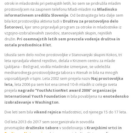
otroki in mladostniki pri petnajstih letih, ko sem se pridružila mladim
prostovoljcem na zaupnem telefonu Mladi-mladim na
Mladinsko
informativnem središču Slovenije
. Od šestnajstega leta dalje sem
bila kot prostovoljka aktivna tudi v
Društvu za prostovoljno delo
Šotorovci,
kjer smo pripravljali program za otroke in mladostnike iz
vzgojno-izobraževalnih zavodov, stanovanjskih skupin, rejniških
družin.
Pri osemnajstih letih sem prevzela vodenje društva in
ostala predsednica 8 let.
Izkusila sem delo nočne prostovoljke v Stanovanjski skupini Kokos, tri
leta opravljala vikend rejništvo, delala v Kriznem centru za mlade
Ljubljana – Bežigrad, vodila mladinske izmenjave, se udeležila
mednarodnega prostovoljskega tabora v Atenah in bila na mnogih
usposabljanjih v tujini. Leta 2002 sem prejela naziv
Naj prostovoljka
leta,
leta 2006 pa sem kot ena izmed 10-ih mladih iz celega sveta
prejela
nagrado “YouthActionNet award 2006” organizacije
International Youth Foundation
in bila povabljena na
enotedensko
izobraževanje v Washington.
Dve leti sem bila
vikend rejnica
mladostnici, od njenega 15 do 17 leta.
Od leta 2013 do 2017 sem soorganizirala in sovodila
prvomajske
družinske tabore
v sodelovanju s
Kranjskimi vrtci in