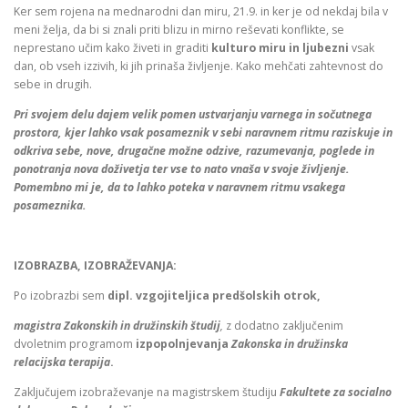
Ker sem rojena na mednarodni dan miru, 21.9. in ker je od nekdaj bila v
meni želja, da bi si znali priti blizu in mirno reševati konflikte, se
neprestano učim kako živeti in graditi
kulturo miru in ljubezni
vsak
dan, ob vseh izzivih, ki jih prinaša življenje. Kako mehčati zahtevnost do
sebe in drugih.
Pri svojem delu dajem velik pomen ustvarjanju varnega in sočutnega
prostora, kjer lahko vsak posameznik v sebi naravnem ritmu
raziskuje in
odkriva sebe, nove, drugačne možne odzive, razumevanja, poglede in
ponotranja nova doživetja ter vse to nato vnaša v svoje življenje.
Pomembno mi je, da to lahko poteka v naravnem ritmu vsakega
posameznika.
IZOBRAZBA, IZOBRAŽEVANJA:
Po izobrazbi sem
dipl. vzgojiteljica predšolskih otrok,
magistra Zakonskih in družinskih študij
,
z dodatno zaključenim
dvoletnim programom
izpopolnjevanja
Zakonska in družinska
relacijska terapija
.
Zaključujem izobraževanje na magistrskem študiju
Fakultete za socialno