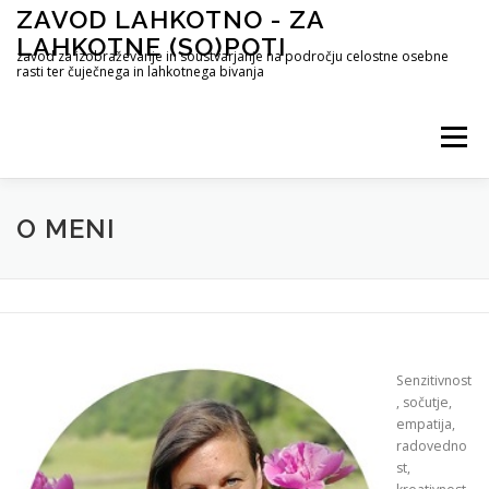
Preskoči
ZAVOD LAHKOTNO - ZA
na
LAHKOTNE (SO)POTI
vsebino
zavod za izobraževanje in soustvarjanje na področju celostne osebne
rasti ter čuječnega in lahkotnega bivanja
Meni
STORITVE
METODE DELA
ČUJEČNOST
O MENI
OBJAVE ZA NAVDIH IN AKTUALNO
O MENI
Senzitivnost
CENIK
KONTAKT
, sočutje,
empatija,
radovedno
st,