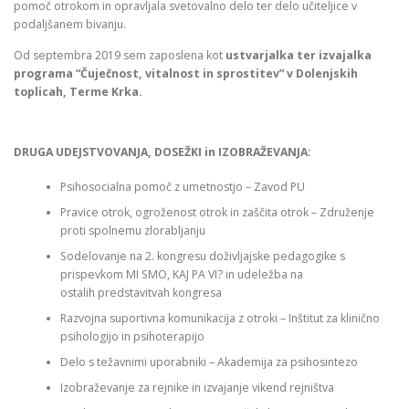
pomoč otrokom in opravljala svetovalno delo ter delo učiteljice v
podaljšanem bivanju.
Od septembra 2019 sem zaposlena kot
ustvarjalka ter izvajalka
programa “Čuječnost, vitalnost in sprostitev” v Dolenjskih
toplicah, Terme Krka.
DRUGA UDEJSTVOVANJA, DOSEŽKI in IZOBRAŽEVANJA:
Psihosocialna pomoč z umetnostjo – Zavod PU
Pravice otrok, ogroženost otrok in zaščita otrok – Združenje
proti spolnemu zlorabljanju
Sodelovanje na 2. kongresu doživljajske pedagogike s
prispevkom MI SMO, KAJ PA VI? in udeležba na
ostalih predstavitvah kongresa
Razvojna suportivna komunikacija z otroki – Inštitut za klinično
psihologijo in psihoterapijo
Delo s težavnimi uporabniki – Akademija za psihosintezo
Izobraževanje za rejnike in izvajanje vikend rejništva