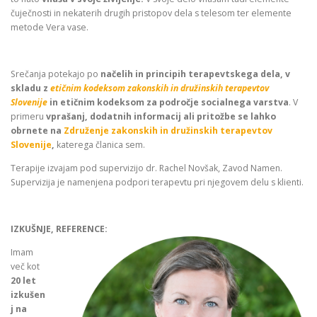
čuječnosti in nekaterih drugih pristopov dela s telesom ter elemente
metode Vera vase.
Srečanja potekajo po
načelih in principih terapevtskega dela, v
skladu z
etičnim kodeksom zakonskih in družinskih terapevtov
Slovenije
in etičnim kodeksom za področje socialnega varstva
. V
primeru
vprašanj, dodatnih informacij ali pritožbe se lahko
obrnete na
Združenje zakonskih in družinskih terapevtov
Slovenije
,
katerega članica sem.
Terapije izvajam pod supervizijo dr. Rachel Novšak, Zavod Namen.
Supervizija je namenjena podpori terapevtu pri njegovem delu s klienti.
IZKUŠNJE, REFERENCE:
Imam
več kot
20 let
izkušen
j na