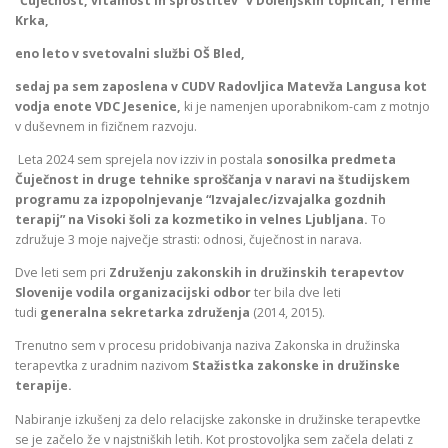
“Čuječnost, vitalnost in sprostitev” v Dolenjskih toplicah, Terme
Krka,
eno leto v svetovalni službi OŠ Bled,
sedaj pa sem zaposlena v CUDV Radovljica Matevža Langusa kot
vodja enote VDC Jesenice,
ki je namenjen uporabnikom-cam z motnjo
v duševnem in fizičnem razvoju.
Leta 2024 sem sprejela nov izziv in postala
sonosilka predmeta
Čuječnost in druge tehnike sproščanja v naravi na študijskem
programu za izpopolnjevanje “Izvajalec/izvajalka gozdnih
terapij” na Visoki šoli za kozmetiko in velnes Ljubljana.
To
združuje 3 moje največje strasti: odnosi, čuječnost in narava.
Dve leti sem pri
Združenju zakonskih in družinskih terapevtov
Slovenije
vodila organizacijski odbor
ter bila dve leti
tudi
generalna sekretarka združenja
(2014, 2015).
Trenutno sem v procesu pridobivanja naziva Zakonska in družinska
terapevtka z uradnim nazivom
Stažistka zakonske in družinske
terapije.
Nabiranje izkušenj za delo relacijske zakonske in družinske terapevtke
se je začelo že v najstniških letih. Kot prostovoljka sem začela delati z