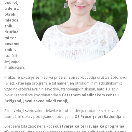
področj
u dela z
otroki,
mlados
tniki,
družina
mi ter
posame
zniki
v
različnih
življenjsk
ih situacijah.
Praktične izkušnje sem sprva pričela nabirati kot vodja društva Šotorovci
(8 let), katerega program je bil namenjen otrokom in mladostnikom iz
vzgojno-izobraževalnih zavodov, stanovanjskih skupin, nato 10 let v
okviru zaposlitve koordinatorke v
Četrtnem mladinskem centru
Bežigrad, Javni zavod Mladi zmaji,
2 leti v vlogi svetovalne delavke ter ob nudenju dodatne strokovne
pomoči in dela v podaljšanem bivanju na
OŠ Preserje pri Radomljah,
6 let sem bila zaposlena kot
soustvarjalka ter izvajalka programa