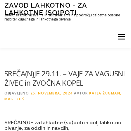
Preskoči
ZAVOD LAHKOTNO - ZA
na
LAHKOTNE (SO)POTI
vsebino
zavod za izobraževanje in soustvarjanje na področju celostne osebne
rasti ter čuječnega in lahkotnega bivanja
Meni
STORITVE
METODE DELA
ČUJEČNOST
SREČA(N)JE 29.11. – VAJE ZA VAGUSNI
ŽIVEC in ZVOČNA KOPEL
OBJAVE ZA NAVDIH IN AKTUALNO
O MENI
OBJAVLJENO
25. NOVEMBRA, 2024
AVTOR
KATJA ŽUGMAN,
MAG. ZDŠ
CENIK
KONTAKT
SREČA(N)JE za lahkotne (so)poti in bolj lahkotno
bivanje, za oddih in navdih,