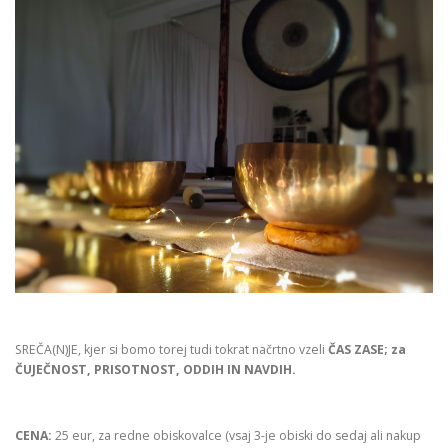
SREČA(N)JE, kjer si bomo torej tudi tokrat načrtno vzeli
ČAS ZASE; za
ČUJEČNOST, PRISOTNOST, ODDIH IN NAVDIH.
CENA:
25 eur, za redne obiskovalce (vsaj 3-je obiski do sedaj ali nakup