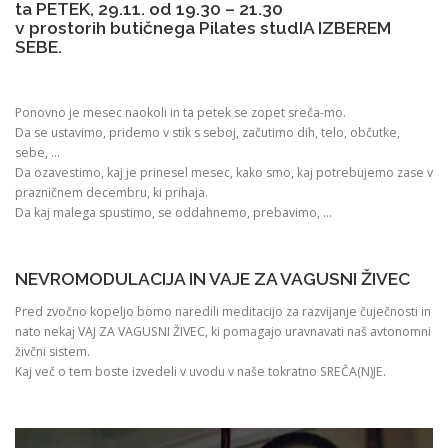
ta PETEK, 29.11. od 19.30 – 21.30
v prostorih butičnega Pilates studIA IZBEREM
SEBE.
Ponovno je mesec naokoli in ta petek se zopet sreča-mo.
Da se ustavimo, pridemo v stik s seboj, začutimo dih, telo, občutke,
sebe, …
Da ozavestimo, kaj je prinesel mesec, kako smo, kaj potrebujemo zase v
prazničnem decembru, ki prihaja.
Da kaj malega spustimo, se oddahnemo, prebavimo, …
NEVROMODULACIJA IN VAJE ZA VAGUSNI ŽIVEC
Pred zvočno kopeljo bomo naredili meditacijo za razvijanje čuječnosti in
nato nekaj VAJ ZA VAGUSNI ŽIVEC, ki pomagajo uravnavati naš avtonomni
živčni sistem.
Kaj več o tem boste izvedeli v uvodu v naše tokratno SREČA(N)JE.