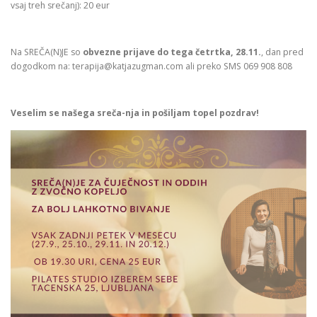
vsaj treh srečanj): 20 eur
Na SREČA(N)JE so
obvezne prijave do tega četrtka, 28.11.
, dan pred
dogodkom na: terapija@katjazugman.com ali preko SMS 069 908 808
Veselim se našega sreča-nja in pošiljam topel pozdrav!